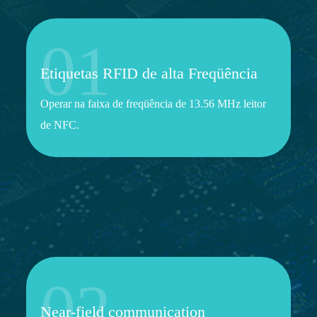
01
Etiquetas RFID de alta Freqüência
Operar na faixa de freqüência de 13.56 MHz leitor
de NFC.
02
Near-field communication