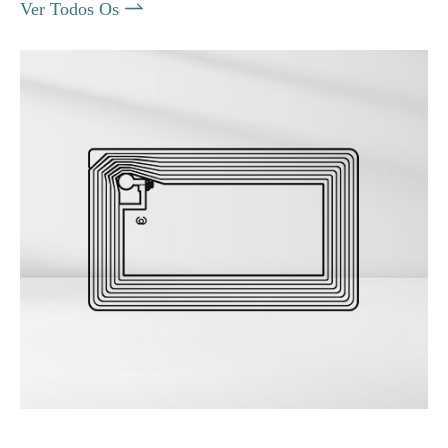

Ver Todos Os