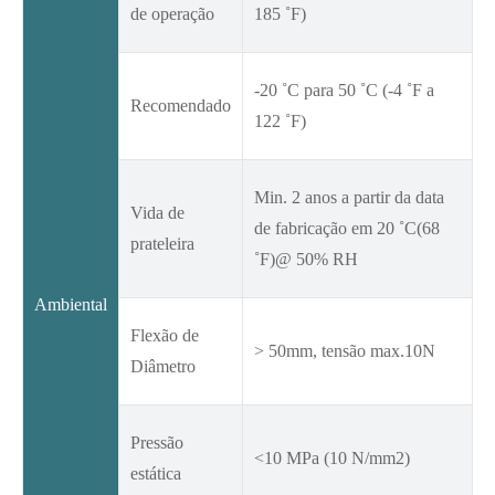
de operação
185 ˚F)
-20 ˚C para 50 ˚C (-4 ˚F a
Recomendado
122 ˚F)
Min. 2 anos a partir da data
Vida de
de fabricação em 20 ˚C(68
prateleira
˚F)@ 50% RH
Ambiental
Flexão de
> 50mm, tensão max.10N
Diâmetro
Pressão
<10 MPa (10 N/mm2)
estática