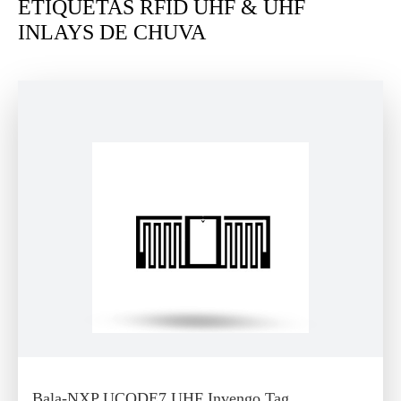
ETIQUETAS RFID UHF & UHF
INLAYS DE CHUVA
Bala-NXP UCODE7 UHF Invengo Tag