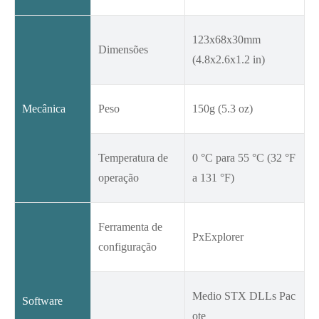
123x68x30mm
Dimensões
(4.8x2.6x1.2 in)
Mecânica
Peso
150g (5.3 oz)
Temperatura de
0 °C para 55 °C (32 °F
operação
a 131 °F)
Ferramenta de
PxExplorer
configuração
Medio STX DLLs Pac
Software
ote