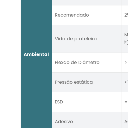
Recomendado
2
M
Vida de prateleira
˚
Ambiental
Flexão de Diâmetro
>
Pressão estática
<
ESD
±
Adesivo
A