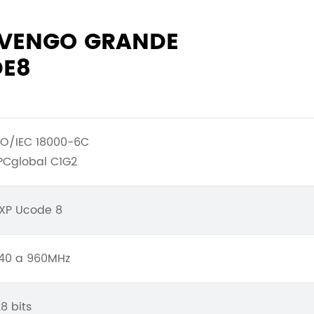
NVENGO GRANDE
E8
SO/IEC 18000-6C
PCglobal C1G2
XP Ucode 8
40 a 960MHz
28 bits