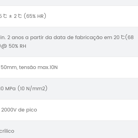
5 ˚C ± 2 ˚C (65% HR)
in. 2 anos a partir da data de fabricação em 20 ˚C(68
F)@ 50% RH
 50mm, tensão max.10N
10 MPa (10 N/mm2)
 2000V de pico
crílico