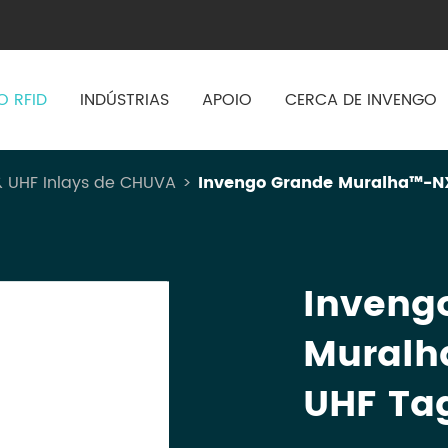
O RFID
INDÚSTRIAS
APOIO
CERCA DE INVENGO
& UHF Inlays de CHUVA
Invengo Grande Muralha™-N
Inveng
Muralh
UHF Ta