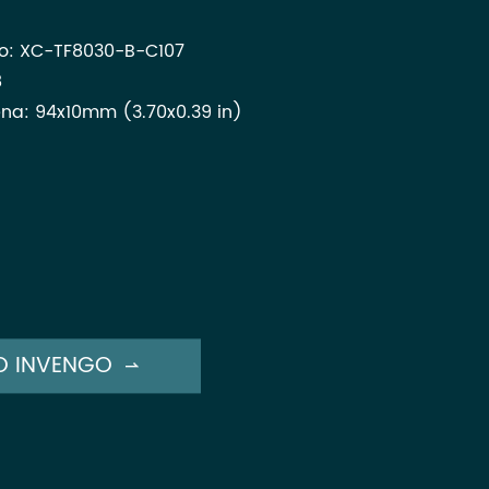
o: XC-TF8030-B-C107
8
a: 94x10mm (3.70x0.39 in)
O INVENGO
