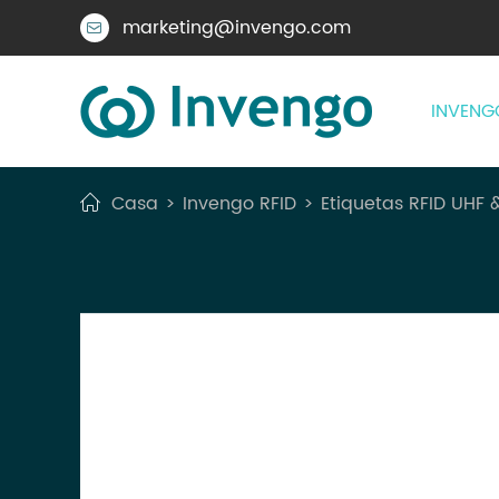
marketing@invengo.com

INVENG
Casa
Invengo RFID
Etiquetas RFID UHF 