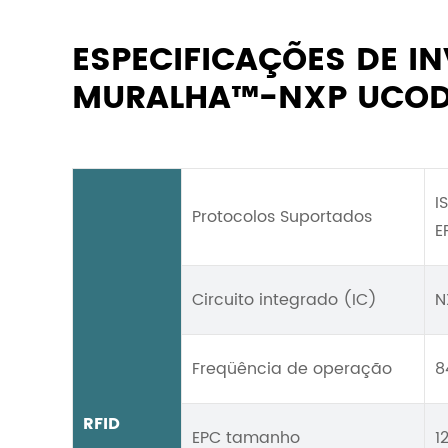
ESPECIFICAÇÕES DE I
MURALHA™-NXP UCOD
I
Protocolos Suportados
E
Circuito integrado (IC)
N
Freqüência de operação
8
RFID
EPC tamanho
1