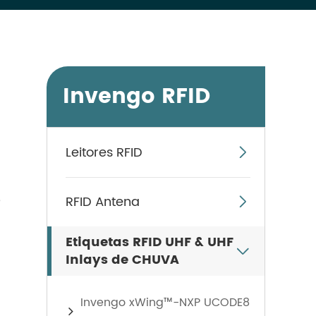
Invengo RFID
Leitores RFID

e
RFID Antena

Etiquetas RFID UHF & UHF

Inlays de CHUVA
Invengo xWing™-NXP UCODE8