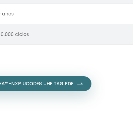
0 anos
00.000 ciclos
HA™-NXP UCODE8 UHF TAG PDF
