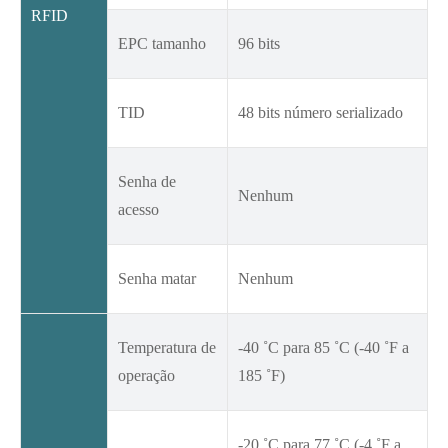
RFID
EPC tamanho
96 bits
TID
48 bits número serializado
Senha de
Nenhum
acesso
Senha matar
Nenhum
Temperatura de
-40 ˚C para 85 ˚C (-40 ˚F a
operação
185 ˚F)
-20 ˚C para 77 ˚C (-4 ˚F a