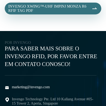
INVENGO XWING™-UHF IMPINJ MONZA R6

RFIF TAG PDF
POR INVENGO
PARA SABER MAIS SOBRE O
INVENGO RFID, POR FAVOR ENTRE
EM CONTATO CONOSCO!
marketing@invengo.com

Invengo Technology Pte. Ltd 10 Kallang Avenue #05-

15 Tower 2, Aperia, Singapore