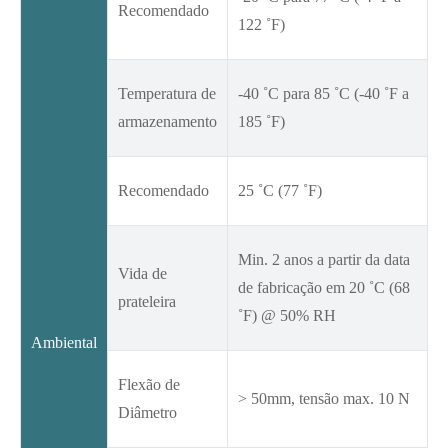
Recomendado
122 ˚F)
Temperatura de
-40 ˚C para 85 ˚C (-40 ˚F a
armazenamento
185 ˚F)
Recomendado
25 ˚C (77 ˚F)
Min. 2 anos a partir da data
Vida de
de fabricação em 20 ˚C (68
prateleira
˚F) @ 50% RH
Ambiental
Flexão de
> 50mm, tensão max. 10 N
Diâmetro