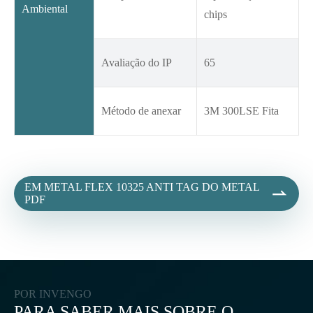
Ambiental
chips
Avaliação do IP
65
Método de anexar
3M 300LSE Fita
EM METAL FLEX 10325 ANTI TAG DO METAL

PDF
POR INVENGO
PARA SABER MAIS SOBRE O